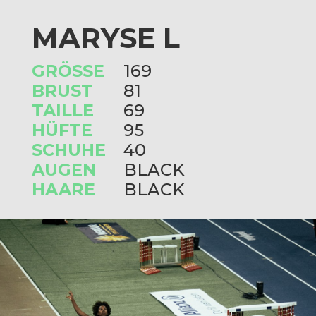
MARYSE L
GRÖSSE
169
BRUST
81
TAILLE
69
HÜFTE
95
SCHUHE
40
AUGEN
BLACK
HAARE
BLACK