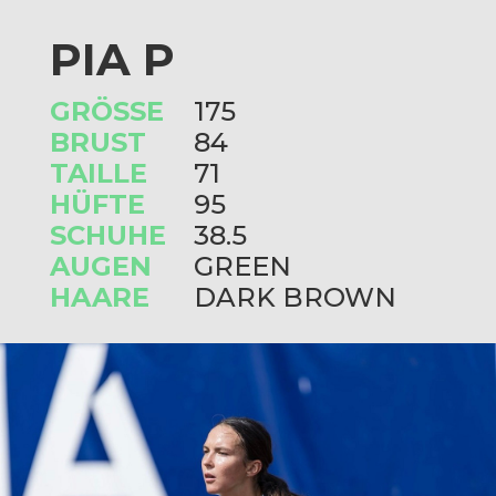
PIA P
GRÖSSE
175
BRUST
84
TAILLE
71
HÜFTE
95
SCHUHE
38.5
AUGEN
GREEN
HAARE
DARK BROWN