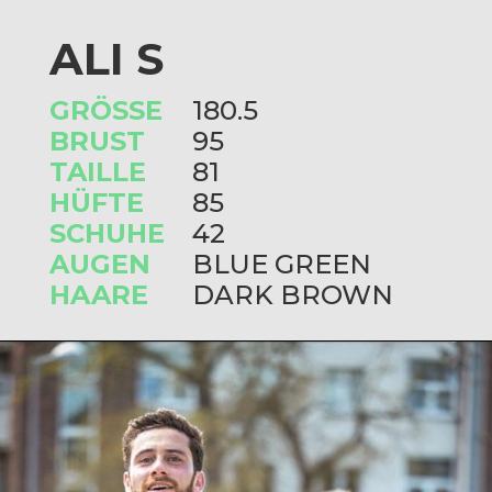
ALI S
GRÖSSE
180.5
BRUST
95
TAILLE
81
HÜFTE
85
SCHUHE
42
AUGEN
BLUE GREEN
HAARE
DARK BROWN