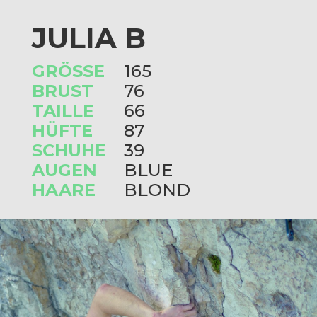
JULIA B
GRÖSSE
165
BRUST
76
TAILLE
66
HÜFTE
87
SCHUHE
39
AUGEN
BLUE
HAARE
BLOND