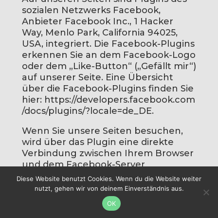
sozialen Netzwerks Facebook,
Anbieter Facebook Inc., 1 Hacker
Way, Menlo Park, California 94025,
USA, integriert. Die Facebook-Plugins
erkennen Sie an dem Facebook-Logo
oder dem „Like-Button“ („Gefällt mir“)
auf unserer Seite. Eine Übersicht
über die Facebook-Plugins finden Sie
hier:
https://developers.facebook.com
/docs/plugins/?locale=de_DE
.
Wenn Sie unsere Seiten besuchen,
wird über das Plugin eine direkte
Verbindung zwischen Ihrem Browser
und dem Facebook-Server
hergestellt. Facebook erhält dadurch
Diese Website benutzt Cookies. Wenn du die Website weiter
die Information, dass Sie mit Ihrer IP-
nutzt, gehen wir von deinem Einverständnis aus.
Adresse unsere Seite besucht haben.
OK
Wenn Sie den Facebook „Like-