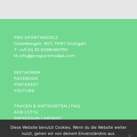
PRO SPORTMODELS
Gutenbergstr. 90/1, 70197 Stuttgart
T: +49 (0) 30 6098490790
M: info@prosportmodels.com
INSTAGRAM
FACEBOOK
PINTEREST
YOUTUBE
FRAGEN & ANTWORTEN
|
FAQ
AGB
|
GTCs
IMPRESSUM
|
IMPRINT
DATENSCHUTZ
|
PRIVACY POLICY
Diese Website benutzt Cookies. Wenn du die Website weiter
nutzt, gehen wir von deinem Einverständnis aus.