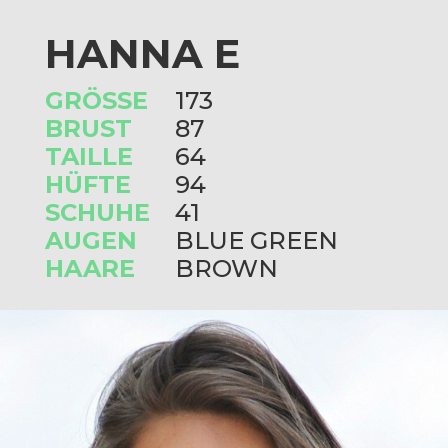
HANNA E
GRÖSSE
173
BRUST
87
TAILLE
64
HÜFTE
94
SCHUHE
41
AUGEN
BLUE GREEN
HAARE
BROWN