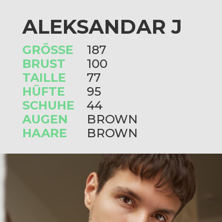
ALEKSANDAR J
GRÖSSE
187
BRUST
100
TAILLE
77
HÜFTE
95
SCHUHE
44
AUGEN
BROWN
HAARE
BROWN