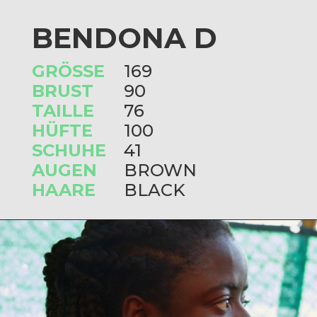
BENDONA D
GRÖSSE
169
BRUST
90
TAILLE
76
HÜFTE
100
SCHUHE
41
AUGEN
BROWN
HAARE
BLACK