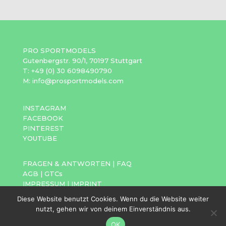
PRO SPORTMODELS
Gutenbergstr. 90/1, 70197 Stuttgart
T: +49 (0) 30 6098490790
M: info@prosportmodels.com
INSTAGRAM
FACEBOOK
PINTEREST
YOUTUBE
FRAGEN & ANTWORTEN
|
FAQ
AGB
|
GTCs
IMPRESSUM
|
IMPRINT
DATENSCHUTZ
|
PRIVACY POLICY
Diese Website benutzt Cookies. Wenn du die Website weiter
nutzt, gehen wir von deinem Einverständnis aus.
OK